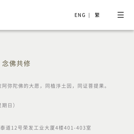
ENG
繁
、念佛共修
应阿弥陀佛的大愿，同植淨土因，同证菩提果。
（星期日）
2号荣发工业大厦4楼401-403室