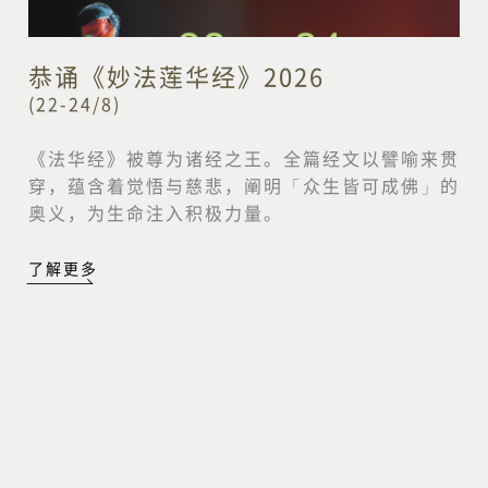
恭诵《妙法莲华经》2026
(22-24/8)
《法华经》被尊为诸经之王。全篇经文以譬喻来贯
穿，蕴含着觉悟与慈悲，阐明「众生皆可成佛」的
奥义，为生命注入积极力量。
了解更多