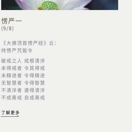
愣严一
(9/8)
《大佛顶首愣严经》云：
持愣严咒能令
破戒之人 戒根清淨
未得戒者 令其得戒
未精进者 令得精进
无智慧者 令得智慧
不清淨者 速得清淨
不成斋戒 自成斋戒
了解更多