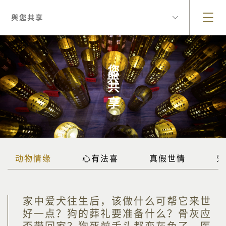
與您共享
與您共享
动物情缘
心有法喜
真假世情
爱
家中爱犬往生后，该做什么可帮它来世
好一点？狗的葬礼要准备什么？骨灰应