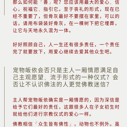
那么如何能「善」呢？您应该用最大的爱心、信
心，祝福它、指引它。至于丧礼的形式，现在已
经不重要了，但骨灰最好不要摆在家里，可以的
话，请用布袋装好骨灰，在一棵树下把它埋葬，
让它与天地永久混为一体。
好好照顾自己，人一生还有很多责任，一个责任
完了就要放下，用爱心继续去爱其他众生吧。
宠物皈依会否只是主人一厢情愿满足自
己主观愿望、流于形式的一种仪式？会
否让不认识佛法的人更觉佛教迷信？
主人帮宠物皈依确实是一厢情愿的，因为深信是
给予它们最好的责任，这跟很多人在子女初生时
就给他们进行宗教仪式的爱心一样。
佛教相信「众生皆有佛性」，动物也不例外。虽