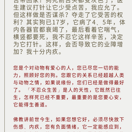
否带回家？狗死前舌头都变灰色了，医
生建议打针让它少受点苦，我应允了。
但这样做是否谋杀？夺走了它受苦的权
利？其实狗已17岁，它病了4、5年，体
内各器官都衰竭了，最后看着它喘气，
横竖都要死，我不忍它这样辛苦，决定
为它打针。这样，会否导致它的业障增
加？我十分内疚。
您是个对动物有爱心的人，您已尽您一切的能
力，照顾好您的狗。您跟它的关系已经超越人类
与动物之情，如果说缘份，您们已经是做得最好
了。 「不忍众生苦」是人的天性，它既然已往
生，怎样死已经不重要，最重要的是您要心安，
它能得生善道。
佛教讲前世今生，如果您想它好，必须尽快放下
伤感、内疚，您有负面情绪，它一定能感应到，