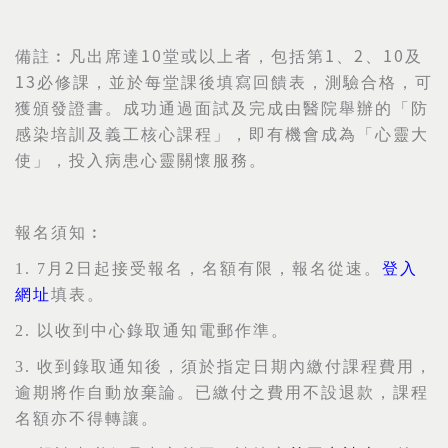
10
1
2
10
備註︰凡出席達
堂或以上者，包括第
、
、
及
13
必修課，並於每堂課後填寫回饋表，測驗合格，可
獲頒發證書。成功通過面試及完成由醫院舉辦的「防
感染培訓及義工核心課程」，即有機會成為「心靈大
使」，投入病患心靈關懷服務。
報名須知︰
2
1. 7
月
日起接受報名，名額有限，報名從速。
登入
網址
填表。
2.
以收到中心錄取通知電郵作準。
3.
收到錄取通知後，須於指定日期內繳付課程費用，
逾期將作自動放棄論。已繳付之費用不設退款，課程
名額亦不得轉讓。