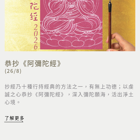
恭抄《阿彌陀經》
(26/8)
抄經乃十種行持經典的方法之一，有無上功德；以虔
誠之心恭抄《阿彌陀經》，深入彌陀願海，活出淨土
心境。
了解更多