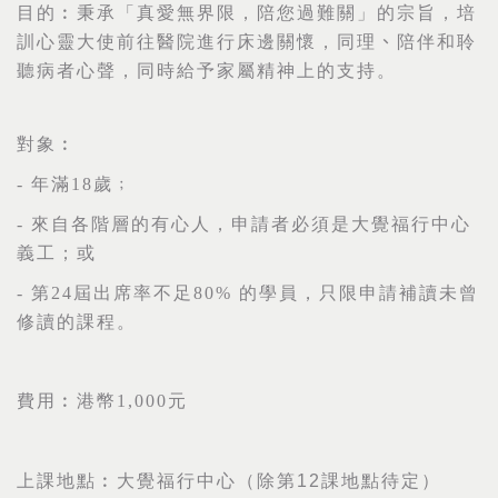
目的︰
秉承「真愛無界限，陪您過難關」的宗旨，培
訓心靈大使前往醫院進行床邊關懷，同理
、
陪伴和聆
聽病者心聲，同時給予家屬精神上的支持。
對象︰
-
年滿
18
歲﹔
-
來自各階層的有心人，申請者必須是大覺福行中心
義工；或
-
第
24
屆出席率不足
80%
的學員，只限申請補讀未曾
修讀的課程。
費用︰港幣
1,000
元
上課地點︰大覺福行中心（
除第
12
課地點待定
）