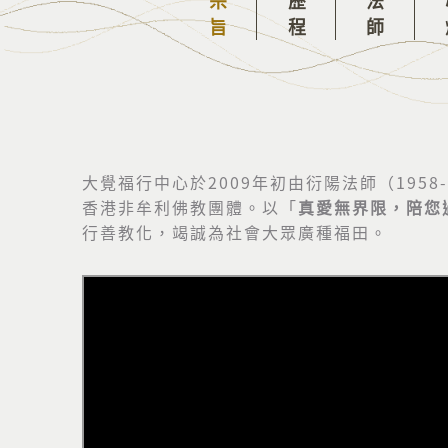
大覺福行中心於2009年初由衍陽法師（1958-
香港非牟利佛教團體。以「
真愛無界限，陪您
行善教化，竭誠為社會大眾廣種福田。