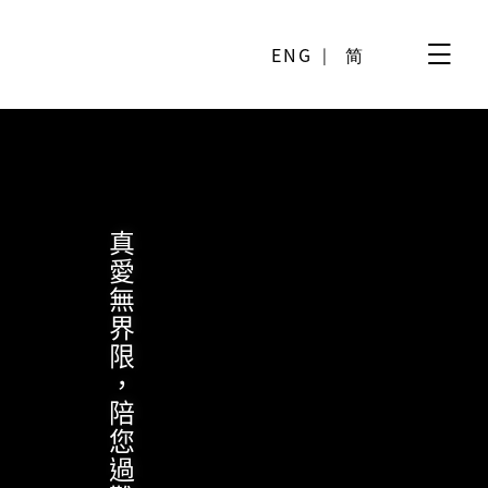
ENG
简
真愛無界限，陪您過難關。