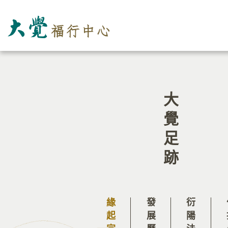
大覺足跡
緣起宗旨
發展歷程
衍陽法師
住