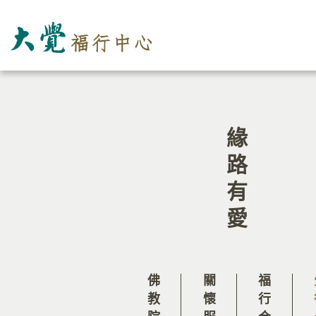
緣路有愛
關懷服務
覺