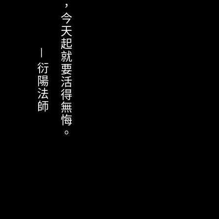
— 衍陽法師
別待最後才醒悟，今天起就要活得無悔。