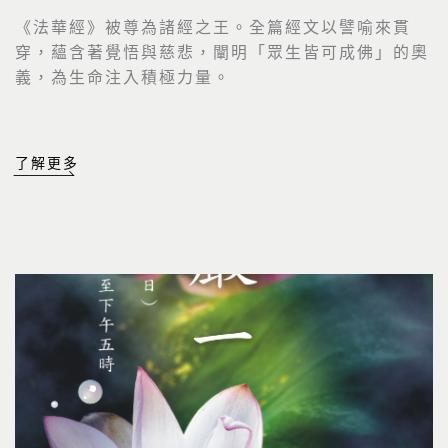
《法華經》被尊為諸經之王。全篇經文以譬喻來貫
穿，
蘊含著覺悟與慈悲，闡明「眾生皆可成佛」的奧
義，
為生命注入積極力量。
了解更多