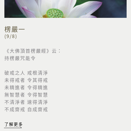
楞嚴一
(9/8)
《大佛頂首楞嚴經》云：
持楞嚴咒能令
破戒之人 戒根清淨
未得戒者 令其得戒
未精進者 令得精進
無智慧者 令得智慧
不清淨者 速得清淨
不成齋戒 自成齋戒
了解更多