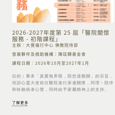
2026-2027年度第 25 屆「醫院關懷
服務 - 初階課程」
主辦︰大覺福行中心 佛教院侍部
發展夥伴及捐助機構：陳廷驊基金會
課程日期︰2026年10月至2027年1月
目的︰
秉承「真愛無界限，陪您過難關」的宗旨，
培訓心靈大使前往醫院進行床邊關懷，同理
、
陪伴
和聆聽病者心聲，同時給予家屬精神上的支持。
了解更多