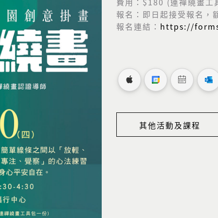
費用：$180 (連禪繞畫工
報名：即日起接受報名，
報名連結：
https://for
其他活動及課程