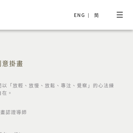
ENG
简
創意掛畫
間以「放輕、放慢、放鬆、專注、覺察」的心法練
自在。
畫認證導師