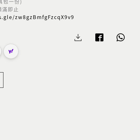
具包一份)
額滿即止
ms.gle/zw8gzBmfgFzcqX9v9