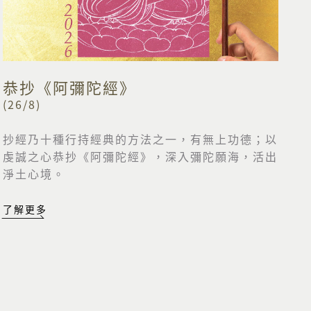
恭抄《阿彌陀經》
(26/8)
抄經乃十種行持經典的方法之一，有無上功德；以
虔誠之心恭抄《阿彌陀經》，深入彌陀願海，活出
淨土心境。
了解更多