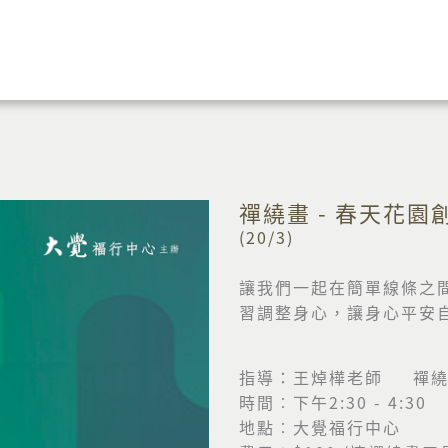
禪繞畫 - 春天花園
(20/3)
讓我們一起在簡單線條之
習調整身心，讓身心平安
指導：王焯樺老師 禪繞
時間︰下午2:30 - 4:30
地點︰大覺福行中心