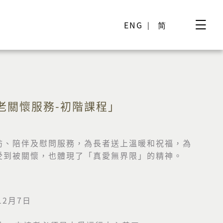
ENG
简
安老關懷服務-初階課程」
訪、陪伴及慰問服務，為長者送上溫暖和祝福，為
受到被關懷，也體現了「真愛無界限」的精神。
12月7日