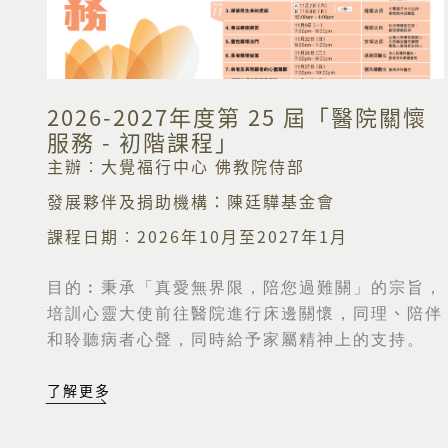
2026-2027年度第 25 屆「醫院關懷
服務 - 初階課程」
主辦︰大覺福行中心 佛教院侍部
發展夥伴及捐助機構：陳廷驊基金會
課程日期︰2026年10月至2027年1月
目的︰
秉承「真愛無界限，陪您過難關」的宗旨，
培訓心靈大使前往醫院進行床邊關懷，同理
、
陪伴
和聆聽病者心聲，同時給予家屬精神上的支持。
了解更多