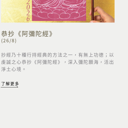
恭抄《阿彌陀經》
(26/8)
抄經乃十種行持經典的方法之一，有無上功德；以
虔誠之心恭抄《阿彌陀經》，深入彌陀願海，活出
淨土心境。
了解更多