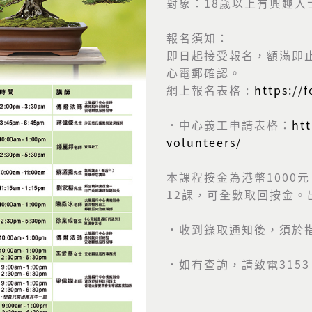
對象：18歲以上有興趣
報名須知：
即日起接受報名，額滿即
心電郵確認。
網上報名表格 :
https://
˙中心義工申請表格：
ht
volunteers/
本課程按金為港幣1000
12課，可全數取回按金。
˙收到錄取通知後，須於
˙如有查詢，請致電3153