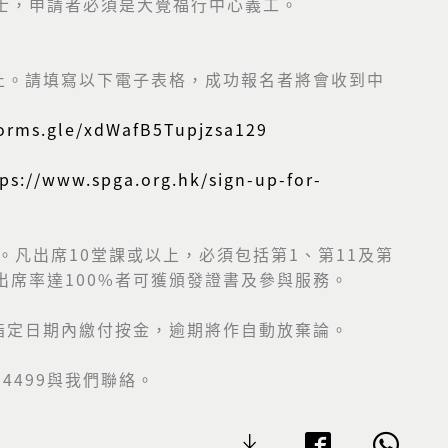
人士，申請者必須是大覺福行中心義工。
止。請填寫以下電子表格，成功報名者將會收到中
forms.gle/xdWafB5Tupjzsa129
tps://www.spga.org.hk/sign-up-for-
元。凡出席10堂課或以上，必須包括第1、第11及第
出席率達100%者可獲頒發證書及參與服務。
指定日期內繳付按金，逾期將作自動放棄論。
 4499與我們聯絡。