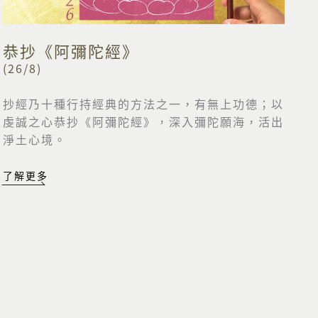
恭抄《阿彌陀經》
(26/8)
抄經乃十種行持經典的方法之一，有無上功德；以
虔誠之心恭抄《阿彌陀經》，深入彌陀願海，活出
淨土心境。
了解更多