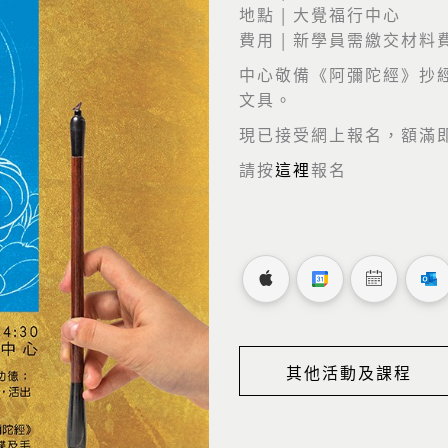
地點 | 大覺福行中心
費用 | 新學員需繳交材料費
中心敬備《阿彌陀經》抄
文具。
現已接受網上報名，額滿
請按
這裡
報名
其他活動及課程