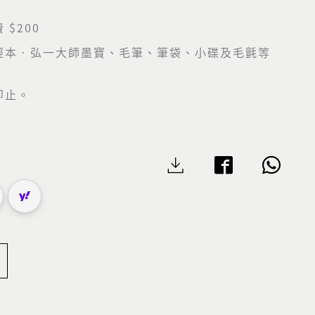
 $200
經本‧弘一大師墨寶、毛筆、筆袋、小碟及毛氈等
即止。