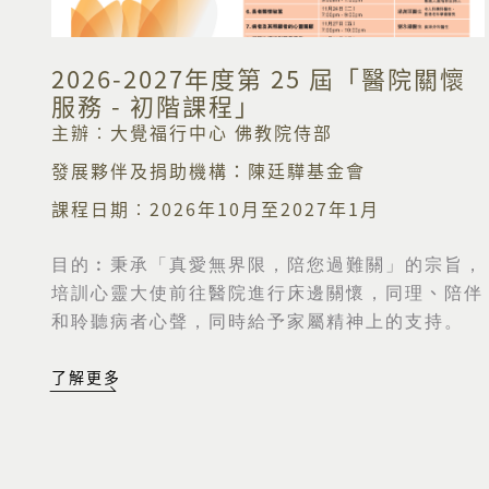
2026-2027年度第 25 屆「醫院關懷
服務 - 初階課程」
主辦︰大覺福行中心 佛教院侍部
發展夥伴及捐助機構：陳廷驊基金會
課程日期︰2026年10月至2027年1月
目的︰
秉承「真愛無界限，陪您過難關」的宗旨，
培訓心靈大使前往醫院進行床邊關懷，同理
、
陪伴
和聆聽病者心聲，同時給予家屬精神上的支持。
了解更多