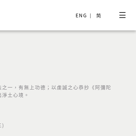
ENG
简
法之一，有無上功德；以虔誠之心恭抄《
阿彌陀
出淨土心境。
三)