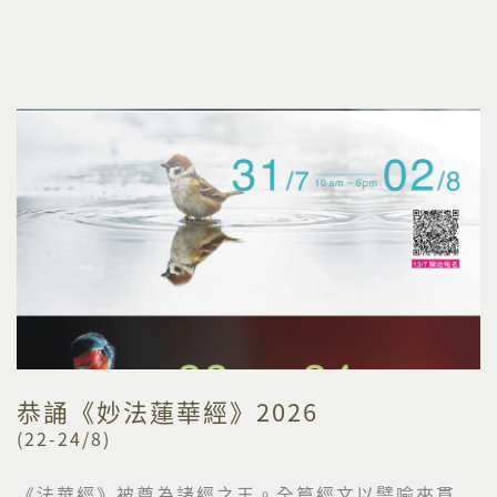
恭誦《妙法蓮華經》2026
(22-24/8)
《法華經》被尊為諸經之王。全篇經文以譬喻來貫