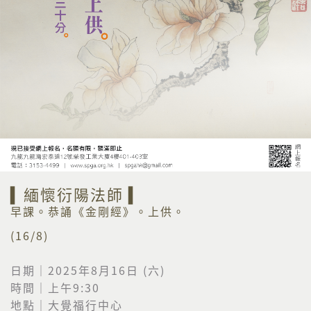
▍緬懷衍陽法師 ▍
早課。恭誦《金剛經》。上供。
(16/8)
日期｜2025年8月16日 (六)
時間｜上午9:30
地點｜大覺福行中心