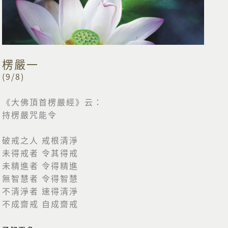
楞嚴一
(9/8)
《大佛頂首楞嚴經》云：
持楞嚴咒能令
破戒之人 戒根清淨
未得戒者 令其得戒
未精進者 令得精進
無智慧者 令得智慧
不清淨者 速得清淨
不成齋戒 自成齋戒