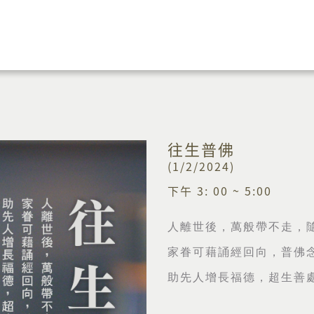
往生普佛
(1/2/2024)
下午
3: 00 ~ 5:00
人離世後，萬般帶不走，
家眷可藉誦經回向，普佛
助先人增長福德，超生善