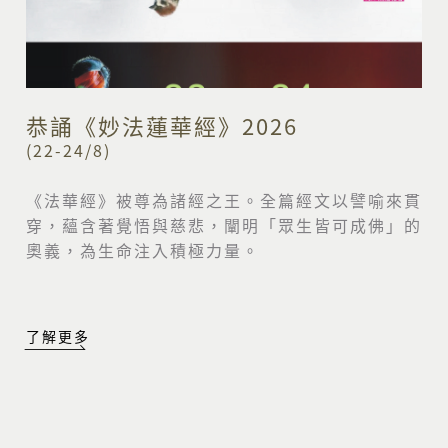
恭誦《妙法蓮華經》2026
(22-24/8)
《法華經》被尊為諸經之王。全篇經文以譬喻來貫
穿，
蘊含著覺悟與慈悲，闡明「眾生皆可成佛」的
奧義，
為生命注入積極力量。
了解更多