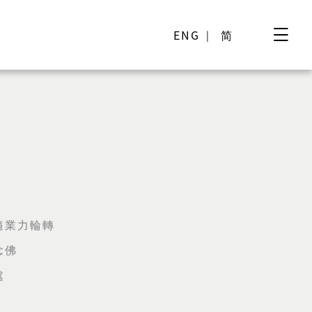
ENG
简
隨業力輪轉
念佛
處