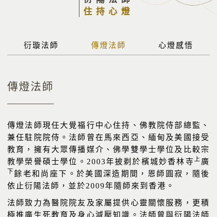
住持心燈
衍璇法師
傳燈法師
心燈感悟
傳燈法師
傳燈法師現任大覺福行中心住持、佛教院侍部總監、
兼任駐院院侍。法師曾在馬來西亞、緬甸及美國接受
教育，擁有大眾傳播媒介、佛學雙學士學位及比較宗
上
教學榮譽碩士學位。
2003
年披剃於檳城妙香林寺
廣
下
餘老和尚座下。於美國深造期間，恩師圓寂，隨後
依止衍陽法師，並於
2009
年隨師來到香港。
法師致力為醫院院友及家屬提供心靈關懷服務，更積
極推廣生死教育及身心減壓知識。法師曾與衍陽法師