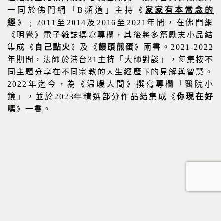
一同於佛門網「
B
頻道」主持《
家家有本常念的
經
》﹔
2011
至
2014
及
2016
至
2021
年間，在佛門網
《明覺》電子雜誌撰寫專欄，其後將多篇勵志小品結
集成《
自己點火
》及《
饅頭煎蛋
》兩書。
2021-2022
年期間，法師於港台
31
主持「
大師對談
」，每集按不
同主題分享在不同宗教的人生經歷下的見解與智慧。
2022
年迄今，為《温暖人間》撰寫專欄「醫院小
鏡」，並於
2023年
精選部分作品結集成
《
你現在好
嗎
》
一書
。