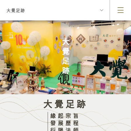
大覺足跡
大覺足跡
大覺足跡
緣起宗旨
發展歷程
衍陽法師