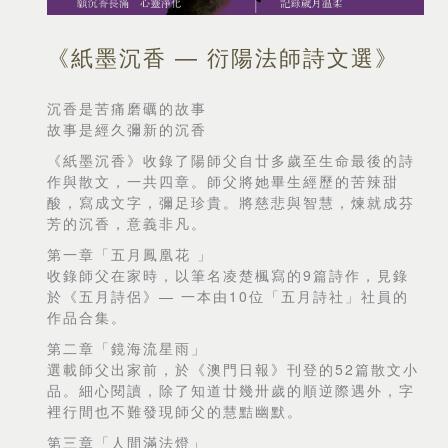
《紙墨沉香 — 衍陽法師詩文選》
沉香是苦痛磨礪的故事
故事是經久彌新的沉香
《紙墨沉香》收錄了陽師父自廿多歲至生命最後的詩
作與散文，一共四章。師父將她畢生經歷的苦辣甜
酸，寫成文字，彌足珍貴。將慈悲與智慧，煉就成芬
芳的沉香，意義非凡。
第一章「五月鳳凰花 」
收錄師父在家時，以筆名凌楚楓寫的9篇詩作，見錄
於《五月詩侶》— 一本由10位「五月詩社」社員的
作品合集。
第二章「鏡海流星雨」
選載師父出家前，於《澳門日報》刊登的52篇散文小
品。細心閱讀，除了知道廿幾卅歲的順逆際遇外，字
裡行間也不難發現師父的慧黠幽默。
第三章「人間滿法燈」