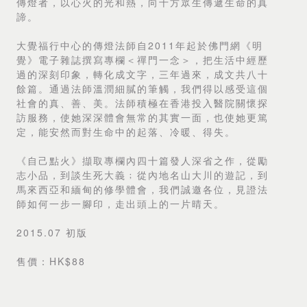
傳燈者，以心火的光和熱，向十方眾生傳遞生命的真
諦。
大覺福行中心的傳燈法師自2011年起於佛門網《明
覺》電子雜誌撰寫專欄＜禪門一念＞，把生活中經歷
過的深刻印象，轉化成文字，三年過來，成文共八十
餘篇。通過法師溫潤細膩的筆觸，我們得以感受這個
社會的真、善、美。法師積極在香港投入醫院關懷探
訪服務，使她深深體會無常的其實一面，也使她更篤
定，能安然而對生命中的起落、冷暖、得失。
《自己點火》擷取專欄內四十篇發人深省之作，從勵
志小品，到談生死大義﹔從內地名山大川的遊記，到
馬來西亞和緬甸的修學體會，我們誠邀各位，見證法
師如何一步一腳印，走出頭上的一片晴天。
2015.07 初版
售價：HK$88