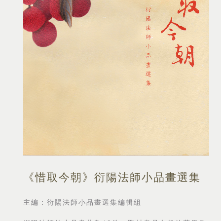
《惜取今朝》衍陽法師小品畫選集
主編：衍陽法師小品畫選集編輯組