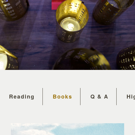
Reading
Books
Q & A
Hi