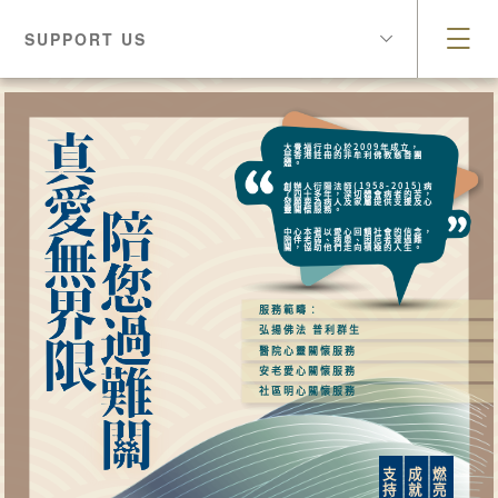
SUPPORT US
大覺福行中心於2009年成立，
是香港註冊的非牟利佛教慈善團
體。
創辦人衍陽法師(1958-2015)病
了四十多年，深切體會病者的苦，
發願要為病人及家屬提供支援及心
靈關懷服務。
中心本著以愛心回饋社會的信念，
陪伴老弱、病患、困厄者渡過難
關，協助他們走向積極的人生。
服務範疇︰
弘揚佛法 普利群生
醫院心靈關懷服務
安老愛心關懷服務
社區明心關懷服務
支
成
燃
持
就
亮