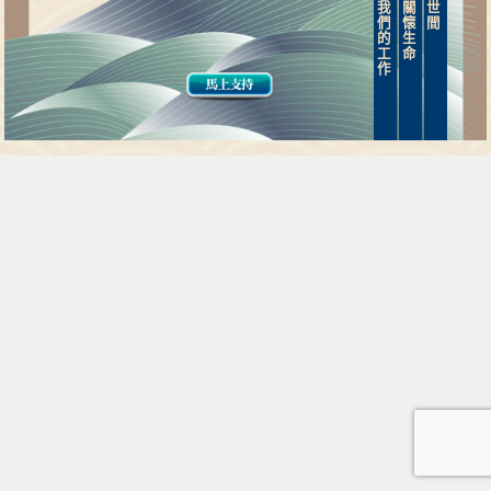
我
關
世
們
懷
間
的
生
工
命
作