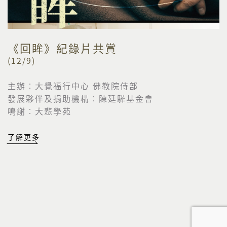
《回眸》紀錄片共賞
(12/9)
主辦︰大覺福行中心 佛教院侍部
發展夥伴及捐助機構︰陳廷驊基金會
鳴謝︰大悲學苑
了解更多