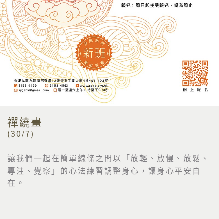
禪繞畫
(30/7)
讓我們一起在簡單線條之間以「放輕、放慢、放鬆、
專注、覺察」的
心法練習調整身心，讓身心平安自
在。