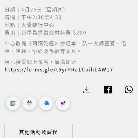
日期 | 4月25日 (星期四)
時間 | 下午2:30至4:30
地點 | 大覺福行中心
費用 | 新學員需繳交材料費 $200
中心敬備《
阿彌陀經》抄經本‧弘一大師墨寶、毛
筆、筆袋、小碟及毛氈等文具。
現已接受網上報名，額滿即止
https://forms.gle/t5yrPRa1Coihb4W17
其他活動及課程