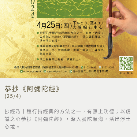
恭抄《阿彌陀經》
(25/4)
抄經乃十種行持經典的方法之一，有無上功德；以虔
誠之心恭抄《
阿彌陀經》，深入彌陀願海，活出淨土
心境。