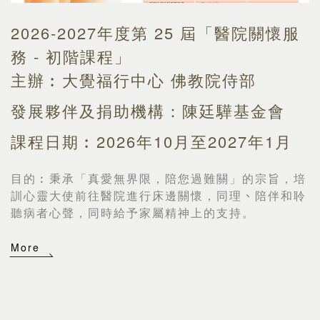
2026-2027年度第 25 屆「醫院關懷服
務 - 初階課程」
主辦︰大覺福行中心 佛教院侍部
發展夥伴及捐助機構：陳廷驊基金會
課程日期︰2026年10月至2027年1月
目的︰
秉承「真愛無界限，陪您過難關」的宗旨，培
訓心靈大使前往醫院進行床邊關懷，同理
、
陪伴和聆
聽病者心聲，同時給予家屬精神上的支持。
More