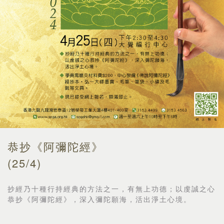
恭抄《阿彌陀經》
(25/4)
抄經乃十種行持經典的方法之一，有無上功德；以虔誠之心
恭抄《
阿彌陀經》，深入彌陀願海，活出淨土心境。