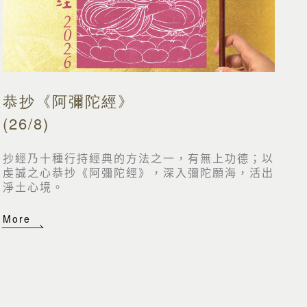
恭抄《阿彌陀經》
(26/8)
抄經乃十種行持經典的方法之一，有無上功德；以
虔誠之心恭抄《阿彌陀經》，深入彌陀願海，活出
淨土心境。
More