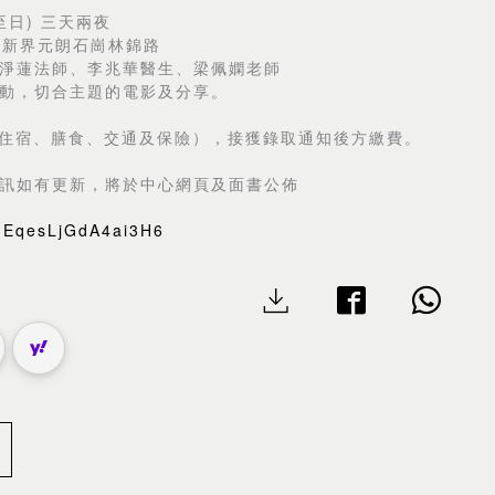
至日) 三天兩夜
 新界元朗石崗林錦路
淨蓮法師、李兆華醫生、梁佩嫻老師
動，切合主題的電影及分享。
包括住宿、膳食、交通及保險），接獲錄取通知後方繳費。
訊如有更新，將於中心網頁及面書公佈
wuEqesLjGdA4ai3H6