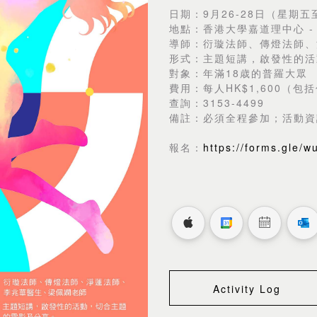
日期：9月26-28日（星期五
地點：香港大學嘉道理中心 -
導師：衍璇法師、傳燈法師、
形式：主題短講，啟發性的活
對象：年滿18歳的普羅大眾
費用：每人HK$1,600（
查詢：3153-4499
備註：必須全程參加；活動資
報名：
https://forms.gle/
Activity Log