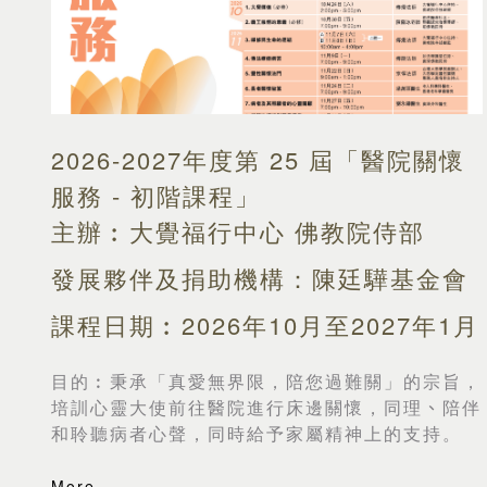
2026-2027年度第 25 屆「醫院關懷
服務 - 初階課程」
主辦︰大覺福行中心 佛教院侍部
發展夥伴及捐助機構：陳廷驊基金會
課程日期︰2026年10月至2027年1月
目的︰
秉承「真愛無界限，陪您過難關」的宗旨，
培訓心靈大使前往醫院進行床邊關懷，同理
、
陪伴
和聆聽病者心聲，同時給予家屬精神上的支持。
More