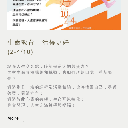
生命教育 - 活得更好
(2-4/10)
站在人生交叉點，眼前盡是迷惘與焦慮？
面對生命各種課題和挑戰，應如何超越自我、重新振
作？
透過別具一格的課程及活動體驗，你將找回自己，尋獲
答案，看清方向；
透過彼此心靈的共頻，生命可以轉化；
你會發現，人生充滿希望與祝福！
More