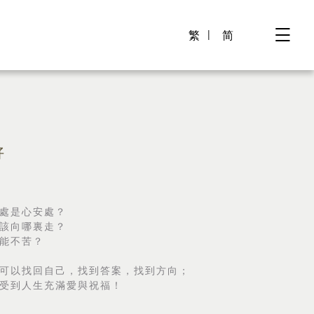
繁
简
好
處是心安處？
該向哪裏走？
能不苦？
可以找回自己，找到答案，找到方向；
受到人生充滿愛與祝福！