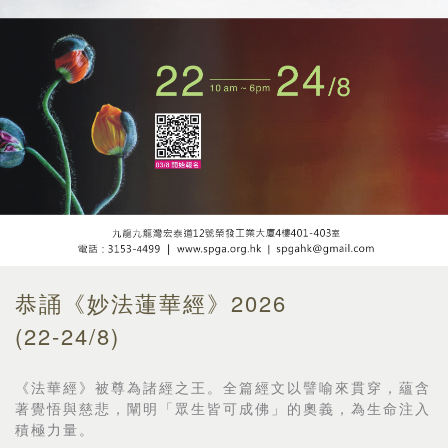
恭誦《妙法蓮華經》2026
(22-24/8)
《法華經》被尊為諸經之王。全篇經文以譬喻來貫穿，
蘊含
著覺悟與慈悲，闡明「眾生皆可成佛」的奧義，
為生命注入
積極力量。