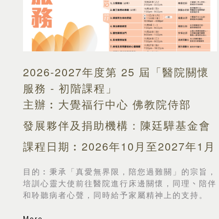
2026-2027年度第 25 屆「醫院關懷
服務 - 初階課程」
主辦︰大覺福行中心 佛教院侍部
發展夥伴及捐助機構：陳廷驊基金會
課程日期︰2026年10月至2027年1月
目的︰
秉承「真愛無界限，陪您過難關」的宗旨，
培訓心靈大使前往醫院進行床邊關懷，同理
、
陪伴
和聆聽病者心聲，同時給予家屬精神上的支持。
More