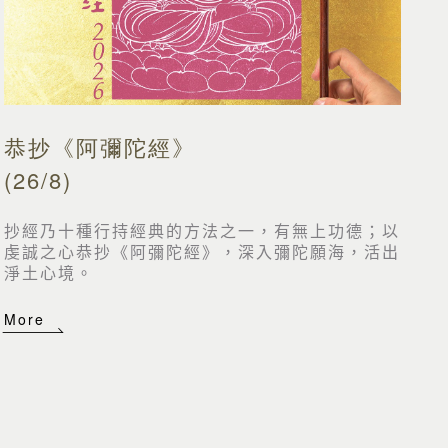
恭抄《阿彌陀經》
(26/8)
抄經乃十種行持經典的方法之一，有無上功德；以
虔誠之心恭抄《阿彌陀經》，深入彌陀願海，活出
淨土心境。
More