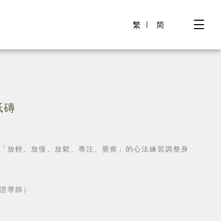
繁
简
紙磚
「放輕、放慢、放鬆、專注、覺察」的心法練習調整身
證導師）