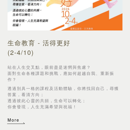
生命教育 - 活得更好
(2-4/10)
站在人生交叉點，眼前盡是迷惘與焦慮？
面對生命各種課題和挑戰，應如何超越自我、重新振
作？
透過別具一格的課程及活動體驗，你將找回自己，尋獲
答案，看清方向；
透過彼此心靈的共頻，生命可以轉化；
你會發現，人生充滿希望與祝福！
More