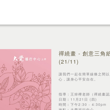
禪繞畫 - 創意三角
(21/11)
讓我們一起在簡單線條之間以
心，讓身心平安自在。
指導：王焯樺老師（禪繞畫認
日期︰11月21日 (四)
時間︰下午2:30 - 4:30pm
地點︰大覺福行中心