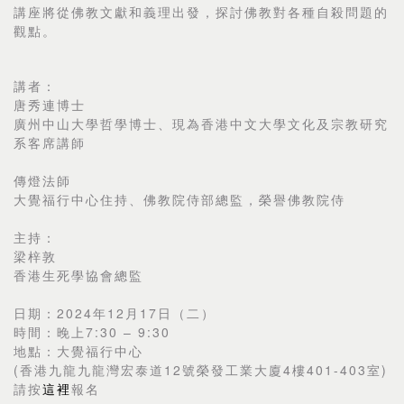
講座將從佛教文獻和義理出發，探討佛教對各種自殺問題的
觀點。
講者：
唐秀連博士
廣州中山大學哲學博士、現為香港中文大學文化及宗教研究
系客席講師
傳燈法師
大覺福行中心住持、佛教院侍部總監，榮譽佛教院侍
主持：
梁梓敦
香港生死學協會總監
日期：2024年12月17日（二）
時間：晚上7:30 – 9:30
地點：大覺福行中心
(香港九龍九龍灣宏泰道12號榮發工業大廈4樓401-403室)
請按
這裡
報名