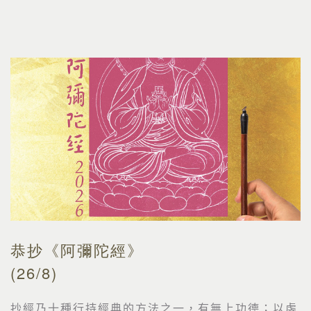
恭抄《阿彌陀經》
(26/8)
抄經乃十種行持經典的方法之一，有無上功德；以虔