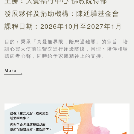
主辦︰大覺福行中心 佛教院侍部
發展夥伴及捐助機構：陳廷驊基金會
課程日期︰2026年10月至2027年1月
目的︰
秉承「真愛無界限，陪您過難關」的宗旨，培
訓心靈大使前往醫院進行床邊關懷，同理
、
陪伴和聆
聽病者心聲，同時給予家屬精神上的支持。
More