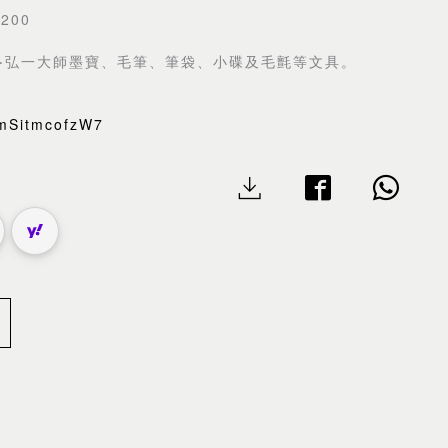
200
‧弘一大師墨寶、毛筆、筆袋、小碟及毛氈等文具。
TmSitmcofzW7