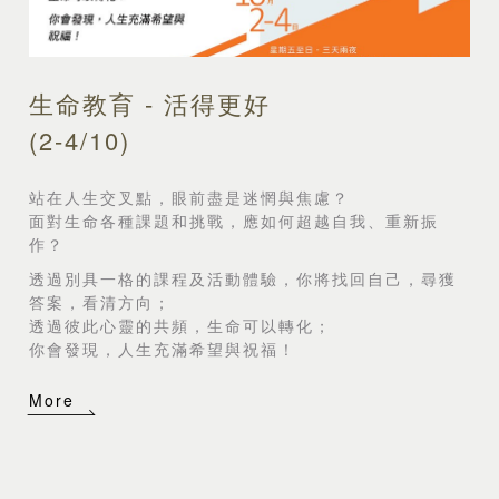
生命教育 - 活得更好
(2-4/10)
站在人生交叉點，眼前盡是迷惘與焦慮？
面對生命各種課題和挑戰，應如何超越自我、重新振
作？
透過別具一格的課程及活動體驗，你將找回自己，尋獲
答案，看清方向；
透過彼此心靈的共頻，生命可以轉化；
你會發現，人生充滿希望與祝福！
More