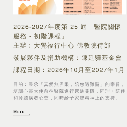
2026-2027年度第 25 屆「醫院關懷
服務 - 初階課程」
主辦︰大覺福行中心 佛教院侍部
發展夥伴及捐助機構：陳廷驊基金會
課程日期︰2026年10月至2027年1月
目的︰
秉承「真愛無界限，陪您過難關」的宗旨，
培訓心靈大使前往醫院進行床邊關懷，同理
、
陪伴
和聆聽病者心聲，同時給予家屬精神上的支持。
More