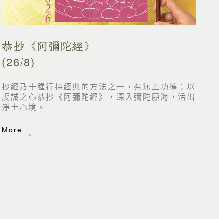
恭抄《阿彌陀經》
(26/8)
抄經乃十種行持經典的方法之一，有無上功德；以
虔誠之心恭抄《阿彌陀經》，深入彌陀願海，活出
淨土心境。
More