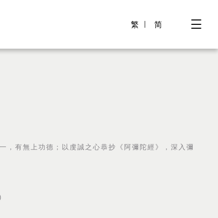
繁
简
一，有無上功德；以虔誠之心恭抄《阿彌陀經》，深入彌
)