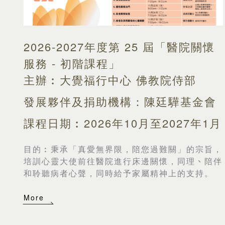
2026-2027年度第 25 屆「醫院關懷
服務 - 初階課程」
主辦︰大覺福行中心 佛教院侍部
發展夥伴及捐助機構：陳廷驊基金會
課程日期︰2026年10月至2027年1月
目的︰
秉承「真愛無界限，陪您過難關」的宗旨，
培訓心靈大使前往醫院進行床邊關懷，同理
、
陪伴
和聆聽病者心聲，同時給予家屬精神上的支持。
More