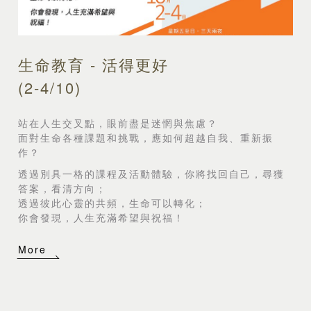
生命教育 - 活得更好
(2-4/10)
站在人生交叉點，眼前盡是迷惘與焦慮？
面對生命各種課題和挑戰，應如何超越自我、重新振
作？
透過別具一格的課程及活動體驗，你將找回自己，尋獲
答案，看清方向；
透過彼此心靈的共頻，生命可以轉化；
你會發現，人生充滿希望與祝福！
More