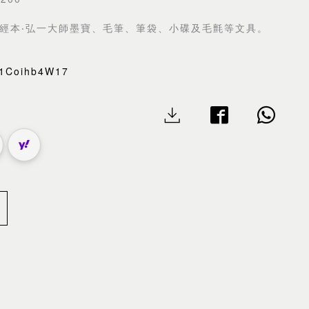
經本‧弘一大師墨寶、毛筆、筆袋、小碟及毛氈等文具。
Ra1Coihb4W17