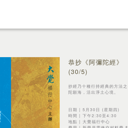
恭抄《阿彌陀經》
(30/5)
抄經乃十種行持經典的方法之
陀願海，活出淨土心境。
日期 | 5月30日 (星期四)
時間 | 下午2:30至4:30
地點 | 大覺福行中心
費用 | 新學員需繳交材料費 $