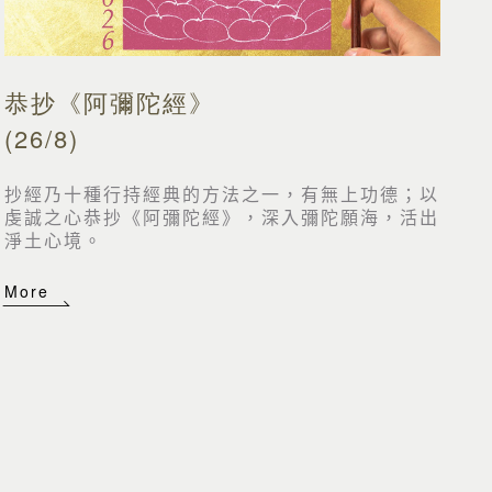
恭抄《阿彌陀經》
(26/8)
抄經乃十種行持經典的方法之一，有無上功德；以
虔誠之心恭抄《阿彌陀經》，深入彌陀願海，活出
淨土心境。
More