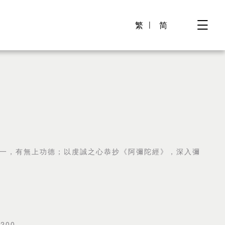
繁
简
一，有無上功德；以虔誠之心恭抄《阿彌陀經》，深入彌
200