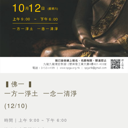
▍佛一 ▍
一方一淨土 一念一清淨
(12/10)
|
9:00 ~
6:00
時間
上午
下午