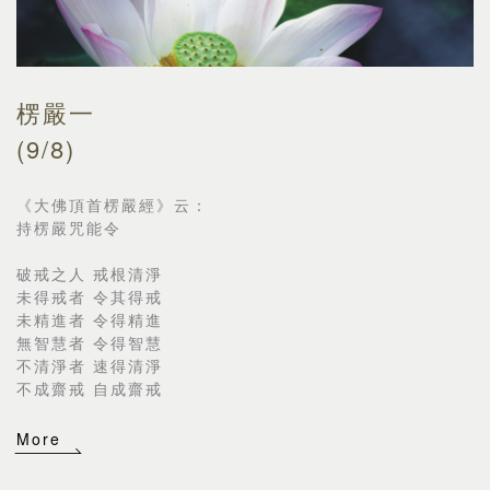
楞嚴一
(9/8)
《大佛頂首楞嚴經》云：
持楞嚴咒能令
破戒之人 戒根清淨
未得戒者 令其得戒
未精進者 令得精進
無智慧者 令得智慧
不清淨者 速得清淨
不成齋戒 自成齋戒
More