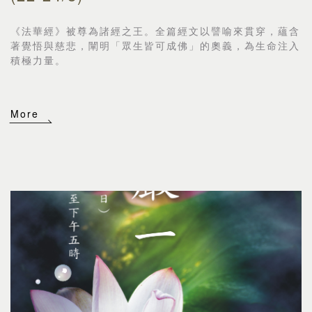
《法華經》被尊為諸經之王。全篇經文以譬喻來貫穿，
蘊含
著覺悟與慈悲，闡明「眾生皆可成佛」的奧義，
為生命注入
積極力量。
More