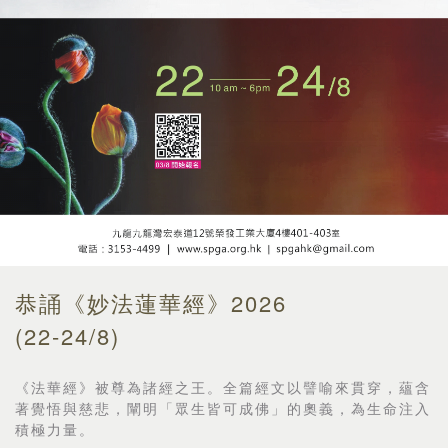
恭誦《妙法蓮華經》2026
(22-24/8)
《法華經》被尊為諸經之王。全篇經文以譬喻來貫穿，
蘊含
著覺悟與慈悲，闡明「眾生皆可成佛」的奧義，
為生命注入
積極力量。