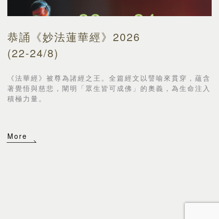
恭誦《妙法蓮華經》2026
(22-24/8)
《法華經》被尊為諸經之王。全篇經文以譬喻來貫穿，
蘊含
著覺悟與慈悲，闡明「眾生皆可成佛」的奧義，
為生命注入
積極力量。
More