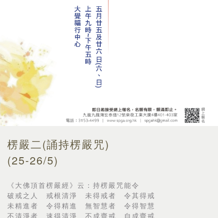
楞嚴二(誦持楞嚴咒)
(25-26/5)
《大佛頂首楞嚴經》云：持楞嚴咒能令
破戒之人 戒根清淨 未得戒者 令其得戒
未精進者 令得精進 無智慧者 令得智慧
不清淨者 速得清淨 不成齋戒 自成齋戒