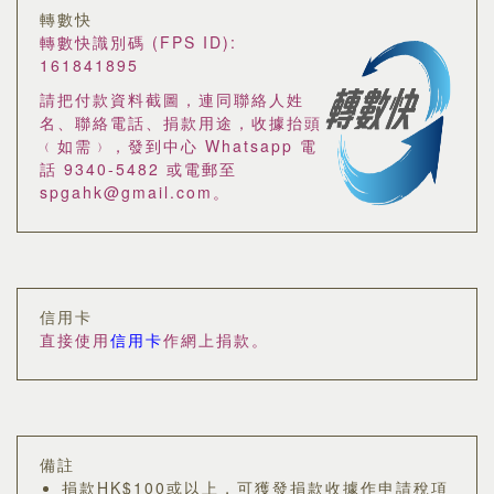
轉數快
轉數快識別碼 (FPS ID):
161841895
請把付款資料截圖，連同聯絡人姓
名、聯絡電話、捐款用途，收據抬頭
﹙如需﹚，發到中心 Whatsapp 電
話 9340-5482 或電郵至
spgahk@gmail.com。
信用卡
直接使用
信用卡
作網上捐款。
備註
捐款HK$100或以上，可獲發捐款收據作申請稅項